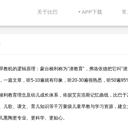
关于比巴
APP下载
常
念
早教机的逻辑原理：蒙台梭利称为"潜教育"，弗洛依德把它叫"潜
，一篇文章，听5-10遍就有印象，听20-30遍很熟悉，听50遍9
梭利教育理念及幼儿成长体系，依据艾宾浩斯记忆曲线，比巴于2
、儿歌、课文、育儿知识等千万量级儿童早教与学习资源，建立
儿熏陶更专业、更科学、更贴心。